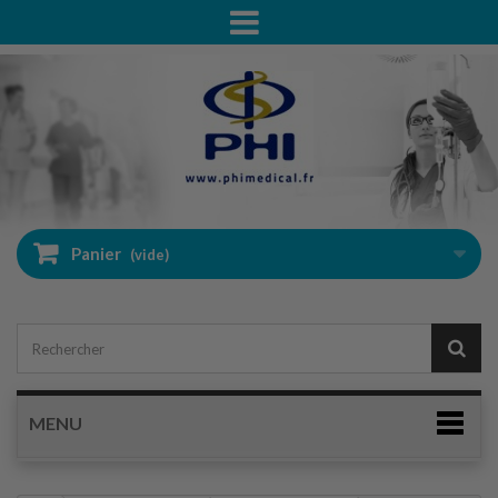
Panier
(vide)
MENU