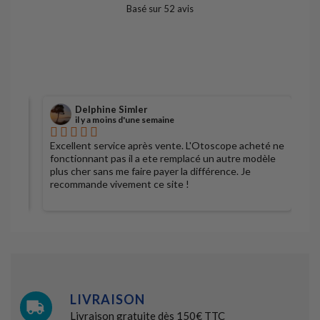
Basé sur
52
avis
Ajouter
Ajouter
Détail
au
au
au
panier
panier
Détail
panier
Détail
Détail
Delphine Simler
il y a moins d'une semaine
Excellent service après vente. L'Otoscope acheté ne
S
fonctionnant pas il a ete remplacé un autre modèle
plus cher sans me faire payer la différence. Je
recommande vivement ce site !
LIVRAISON
Livraison gratuite dès 150€ TTC