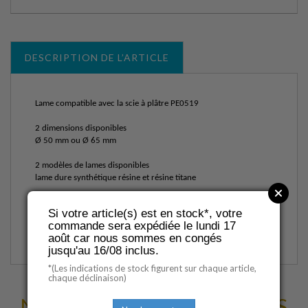
DESCRIPTION DE L’ARTICLE
Lame compatible avec la scie à plâtre PE0519
2 dimensions disponibles
Ø 50 mm ou Ø 65 mm
2 modèles de lames disponibles
lame dure synthétique résine et résine titane
Garantie : 1 an
Si votre article(s) est en stock*, votre
commande sera expédiée le lundi 17
CE classe I
août car nous sommes en congés
jusqu'au 16/08 inclus.
*(Les indications de stock figurent sur chaque article,
chaque déclinaison)
NOUS VOUS SUGGÉRONS