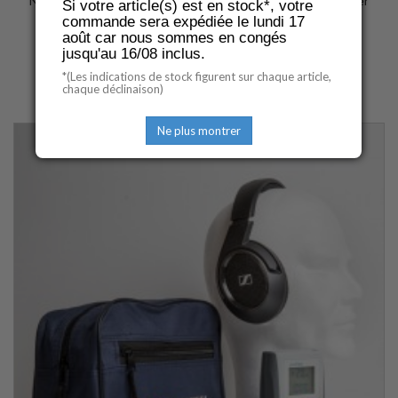
Nouvelle version du K10, l'audiomètre Colson K10.2 est léger
Si votre article(s) est en stock*, votre
compact et autonome
commande sera expédiée le lundi 17
août car nous sommes en congés
jusqu'au 16/08 inclus.
791,35 €
TTC
*(Les indications de stock figurent sur chaque article,
Ajouter
Détails
chaque déclinaison)
au
panier
Ne plus montrer