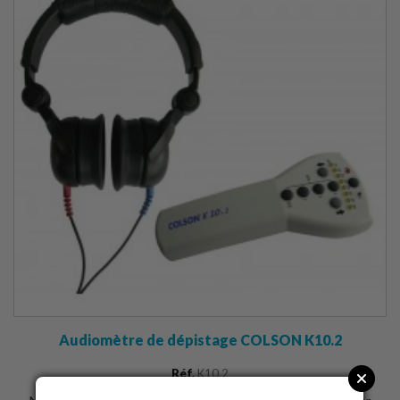
Audiomètre de dépistage COLSON K10.2
Réf.
K10.2