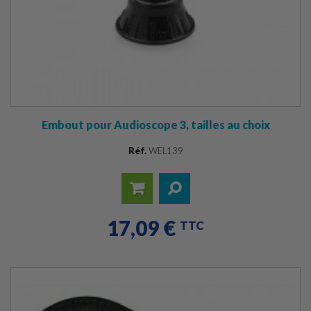
Embout pour Audioscope 3, tailles au choix
Réf.
WEL139
Ajouter
Détails
17,09 €
TTC
au
panier