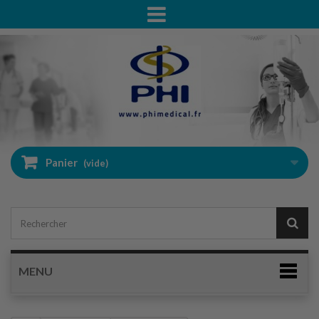
Panier
(vide)
MENU