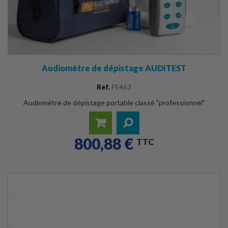
Audiomètre de dépistage AUDITEST
Réf.
PE463
Audiomètre de dépistage portable classé "professionnel"
800,88 €
Ajouter
Détails
TTC
au
panier