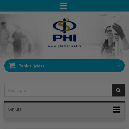
Panier
(vide)
MENU