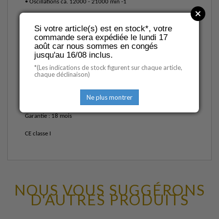
• Oscillations ca. 12000 - 21000 min -1
• Poids 1,2 kg
Si votre article(s) est en stock*, votre
commande sera expédiée le lundi 17
• Catégorie de protection II
août car nous sommes en congés
• Protection (IP) IP2X
jusqu'au 16/08 inclus.
• Niveau sonore 75 dB. Le niveau sonore en travaillant peut
*(Les indications de stock figurent sur chaque article,
dépasser 85 dB. À partir de 85 dB,
chaque déclinaison)
il faut porter une protection auditive.
Ne plus montrer
• Vibration main-bras Inférieure à 2,5 m/s.
Garantie : 18 mois
CE classe I
NOUS VOUS SUGGÉRONS
D'AUTRES PRODUITS