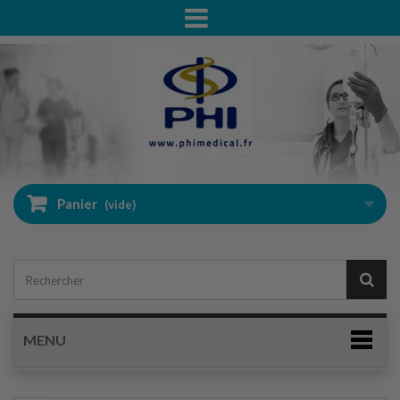
Panier
(vide)
MENU