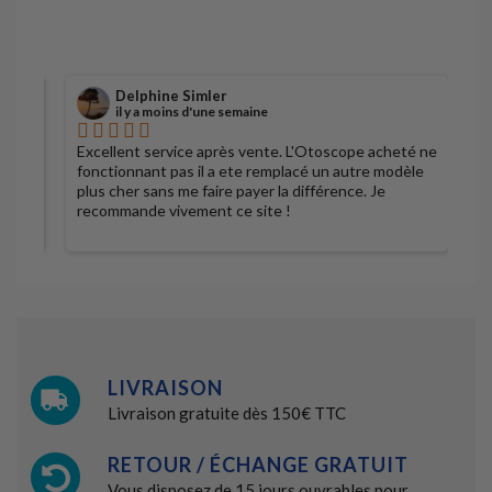
Delphine Simler
il y a moins d'une semaine
Excellent service après vente. L'Otoscope acheté ne
S
fonctionnant pas il a ete remplacé un autre modèle
plus cher sans me faire payer la différence. Je
recommande vivement ce site !
LIVRAISON
Livraison gratuite dès 150€ TTC
RETOUR / ÉCHANGE GRATUIT
Vous disposez de 15 jours ouvrables pour