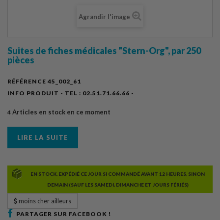
Agrandir l'image
Suites de fiches médicales "Stern-Org", par 250
pièces
RÉFÉRENCE
45_002_61
INFO PRODUIT - TEL :
02.51.71.66.66 -
Articles en stock en ce moment
4
LIRE LA SUITE
EN STOCK, EXPÉDIÉ CE JOUR SI COMMANDÉ AVANT 12 HEURES, SINON
DEMAIN (SAUF LES SAMEDI, DIMANCHE ET JOURS FÉRIÉS)
moins cher ailleurs
PARTAGER SUR FACEBOOK !