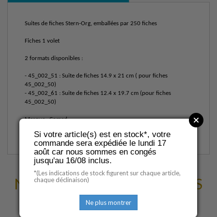
Suites de fiches Stern-Org, emballées par 250 fiches
Fiches 1 volet
2 formats disponibles :
- 45_002_51 : Suite de fiches 14.9 x 21 cm ( pour fiches
45_002_50)
- 45_002_61 : Suite de fiches 12.4 x 19.7 cm (pour fiches
45_002_50)
Marque : Comed
Si votre article(s) est en stock*, votre
commande sera expédiée le lundi 17
août car nous sommes en congés
jusqu'au 16/08 inclus.
*(Les indications de stock figurent sur chaque article,
NOUS VOUS SUGGÉRONS
chaque déclinaison)
D'AUTRES PRODUITS
Ne plus montrer