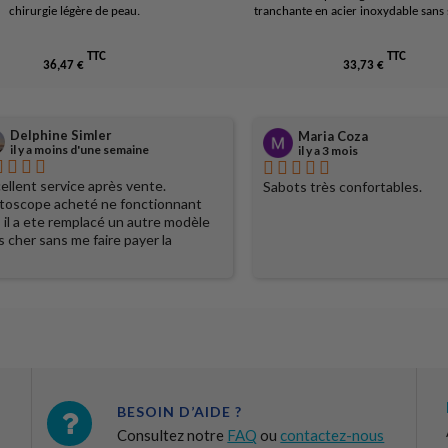
chirurgie légère de peau.
tranchante en acier inoxydable sans
TTC
TTC
36,47 €
33,73 €
Delphine Simler
Maria Coza
il y a moins d'une semaine
il y a 3 mois
ellent service après vente.
Sabots très confortables.
toscope acheté ne fonctionnant
 il a ete remplacé un autre modèle
s cher sans me faire payer la
férence. Je recommande vivement
site !
BESOIN D’AIDE ?
Consultez notre
FAQ
ou
contactez-nous