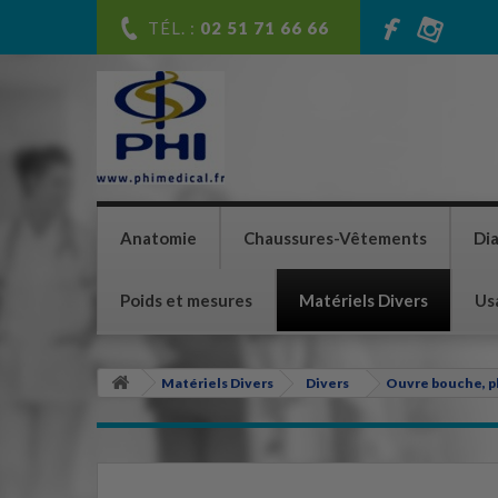
TÉL. :
02 51 71 66 66
Anatomie
Chaussures-Vêtements
Di
Poids et mesures
Matériels Divers
Us
Matériels Divers
Divers
Ouvre bouche, pl