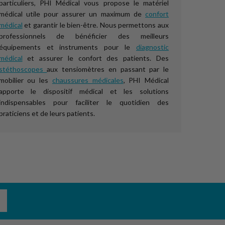
particuliers, PHI Médical vous propose le matériel
médical utile pour assurer un maximum de
confort
médical
et garantir le bien-être. Nous permettons aux
professionnels de bénéficier des meilleurs
équipements et instruments pour le
diagnostic
médical
et assurer le confort des patients. Des
stéthoscopes
aux tensiomètres en passant par le
mobilier ou les
chaussures médicales
, PHI Médical
apporte le dispositif médical et les solutions
indispensables pour faciliter le quotidien des
praticiens et de leurs patients.