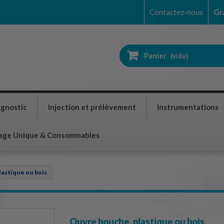
Contactez-nous
Gr
Panier
(vide)
agnostic
Injection et prélèvement
Instrumentations
age Unique & Consommables
astique ou bois
Ouvre bouche, plastique ou bois