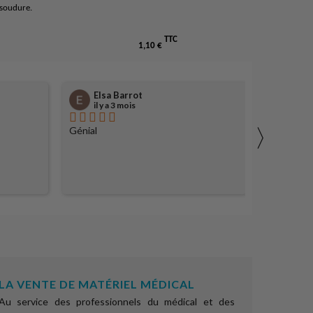
 soudure.
TTC
1,10 €
Elsa Barrot
afco
il y a 3 mois
il y a
〉
Génial
Sérieux et
vente est
professio
commander
LA VENTE DE MATÉRIEL MÉDICAL
Au service des professionnels du médical et des