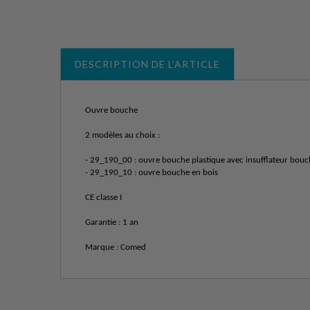
DESCRIPTION DE L’ARTICLE
Ouvre bouche
2 modèles au choix :
- 29_190_00 : ouvre bouche plastique avec insufflateur bou
- 29_190_10 : ouvre bouche en bois
CE classe I
Garantie : 1 an
Marque : Comed