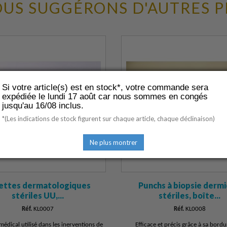
US SUGGÉRONS D'AUTRES 
Si votre article(s) est en stock*, votre commande sera
expédiée le lundi 17 août car nous sommes en congés
jusqu'au 16/08 inclus.
*(Les indications de stock figurent sur chaque article, chaque déclinaison)
Ne plus montrer
ettes dermatologiques
Punchs à biopsie derm
stériles UU,...
stériles, boîte...
Réf.
KL0007
Réf.
KL0008
 médical utilisé dans les inerventions de
Efficace et précis grâce à sa bordu