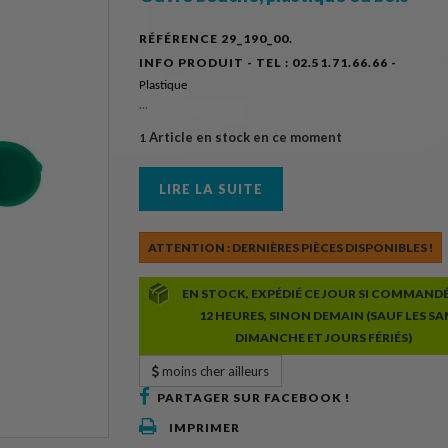
RÉFÉRENCE
29_190_00.
INFO PRODUIT - TEL :
02.51.71.66.66 -
Plastique
...
Article en stock en ce moment
1
LIRE LA SUITE
ATTENTION : DERNIÈRES PIÈCES DISPONIBLES !
EN STOCK, EXPÉDIÉ CE JOUR SI COMMAND
12 HEURES, SINON DEMAIN (SAUF LES SA
DIMANCHE ET JOURS FÉRIÉS)
moins cher ailleurs
PARTAGER SUR FACEBOOK !
IMPRIMER