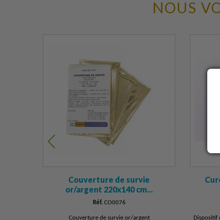
NOUS VO
Couverture de survie
Cur
or/argent 220x140 cm...
Réf.
CO0076
Couverture de survie or/argent
Dispositif