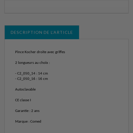
DESCRIPTION DE L’ARTICLE
Pince Kocher droite avec griffes
2 longueurs au choix :
- C2_050_14 : 14 cm
- C2_050_16 : 16 cm
Autoclavable
CE classe I
Garantie : 2 ans
Marque : Comed