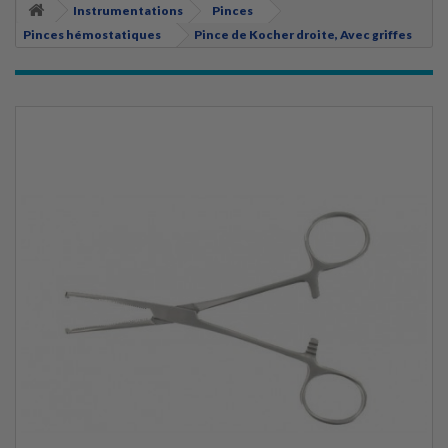
Instrumentations
Pinces
Pinces hémostatiques
Pince de Kocher droite, Avec griffes