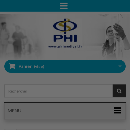
Panier
(vide)
MENU