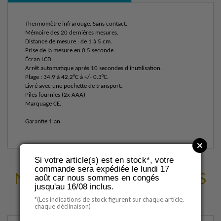
Thermomètre infrarouge. Sans contact.
Mémoire des 20 dernières mesures.
Distance de mesure : de 1 à 5 cm.
Prise de la mesure en 0.5 seconde.
Écran LCD.
Arrêt automatique après 10 secondes d'inutilisation.
Plage : 34.9 à 42,2°C à +/- 0.3°C.
Livré avec une pochette de transport.
Piles fournies (2x AAA)
Marquage CE.
Garantie 1 an.
Si votre article(s) est en stock*, votre
commande sera expédiée le lundi 17
NOUS VOUS SUGGÉRONS
août car nous sommes en congés
D'AUTRES PRODUITS
jusqu'au 16/08 inclus.
*(Les indications de stock figurent sur chaque article,
chaque déclinaison)