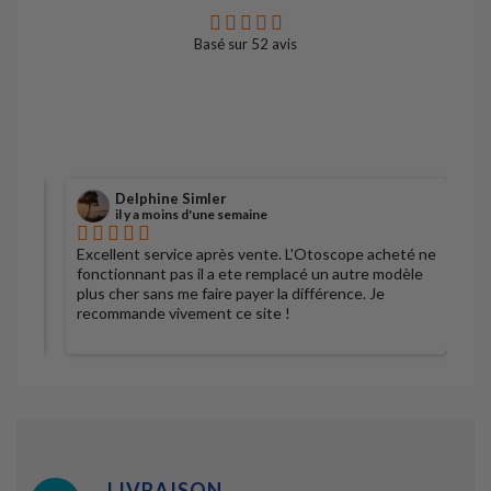
Basé sur
52
avis
Delphine Simler
il y a moins d'une semaine
Excellent service après vente. L'Otoscope acheté ne
S
fonctionnant pas il a ete remplacé un autre modèle
plus cher sans me faire payer la différence. Je
recommande vivement ce site !
LIVRAISON