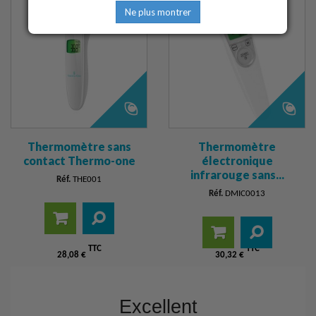
Ne plus montrer
Thermomètre sans
Thermomètre
contact Thermo-one
électronique
infrarouge sans...
Réf.
THE001
Réf.
DMIC0013
Ajouter
Détail
TTC
TTC
28,08 €
30,32 €
Ajouter
Détail
au
au
panier
panier
Excellent