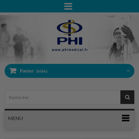
Panier
(vide)
MENU