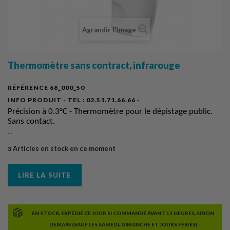
Agrandir l'image
Thermomètre sans contract, infrarouge
RÉFÉRENCE
68_000_50
INFO PRODUIT - TEL :
02.51.71.66.66 -
Précision à 0.3°C - Thermomètre pour le dépistage public.
Sans contact.
...
Articles en stock en ce moment
3
LIRE LA SUITE
EN STOCK, EXPÉDIÉ CE JOUR SI COMMANDÉ AVANT 12 HEURES, SINON
DEMAIN (SAUF LES SAMEDI, DIMANCHE ET JOURS FÉRIÉS)