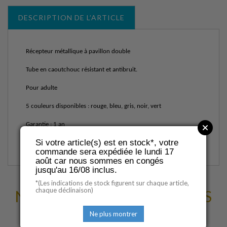
DESCRIPTION DE L’ARTICLE
Récepteur métallique à pavillon double
Tube en caoutchouc résistant et antibruit.
Pour adulte
5 couleurs disponibles : rouge, bleu, gris, noir, vert
Garantie : 1 an
Si votre article(s) est en stock*, votre
Marque : Comed
commande sera expédiée le lundi 17
août car nous sommes en congés
jusqu'au 16/08 inclus.
*(Les indications de stock figurent sur chaque article,
chaque déclinaison)
NOUS VOUS SUGGÉRONS
D'AUTRES PRODUITS
Ne plus montrer