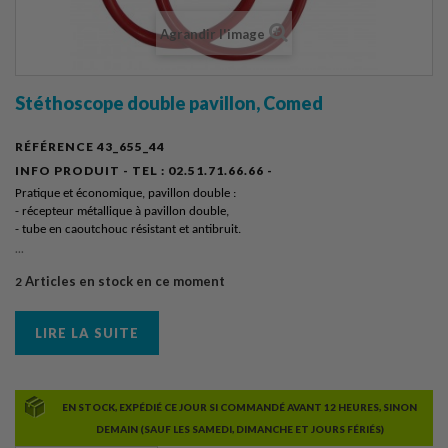
Agrandir l'image
Stéthoscope double pavillon, Comed
RÉFÉRENCE
43_655_44
INFO PRODUIT - TEL :
02.51.71.66.66 -
Pratique et économique, pavillon double :
- récepteur métallique à pavillon double,
- tube en caoutchouc résistant et antibruit.
...
Articles en stock en ce moment
2
LIRE LA SUITE
EN STOCK, EXPÉDIÉ CE JOUR SI COMMANDÉ AVANT 12 HEURES, SINON
DEMAIN (SAUF LES SAMEDI, DIMANCHE ET JOURS FÉRIÉS)