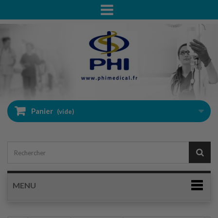
Panier
(vide)
MENU