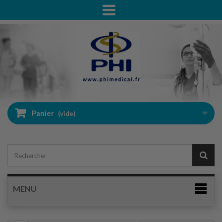
Panier
(vide)
MENU