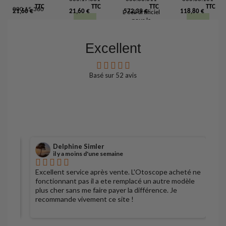
TTC
TTC
TTC
TTC
000.15.360
21,60 €
21,60 €
572,39 €
118,80 €
L´oeil artificiel
pour la
Fiches de
skiascopie est
fixation avec
idéal pour l
support pour
Ajouter
Ajouter
Excellent
´entraînement
la skiascopie
au
au
et l
dynamique
´enseignement
panier
panier
Ajouter
Détail
Détail
Basé sur
52
avis
Ajouter
au
au
panier
panier
Détail
Détail
Delphine Simler
il y a moins d'une semaine
Excellent service après vente. L'Otoscope acheté ne
S
fonctionnant pas il a ete remplacé un autre modèle
plus cher sans me faire payer la différence. Je
recommande vivement ce site !