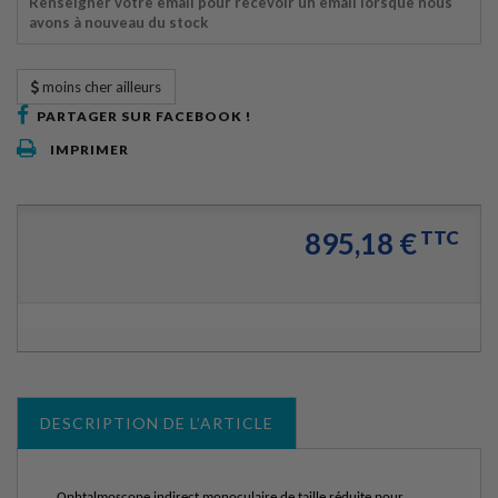
Renseigner votre email pour recevoir un email lorsque nous
avons à nouveau du stock
moins cher ailleurs
PARTAGER SUR FACEBOOK !
IMPRIMER
895,18 €
TTC
DESCRIPTION DE L’ARTICLE
Ophtalmoscope indirect monoculaire de taille réduite pour