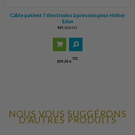
Câble patient 7 électrodes à pression pour Holter
Edan
Réf.
EDA192
Ajouter
Détails
TTC
au
209,26 €
panier
NOUS VOUS SUGGÉRONS
D'AUTRES PRODUITS