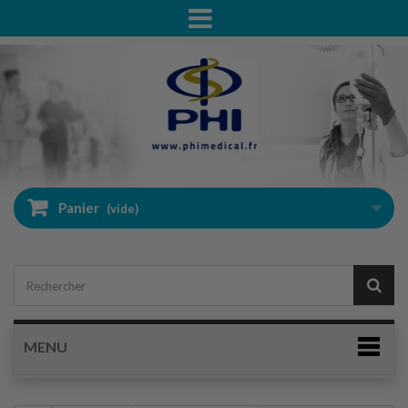
Panier
(vide)
MENU