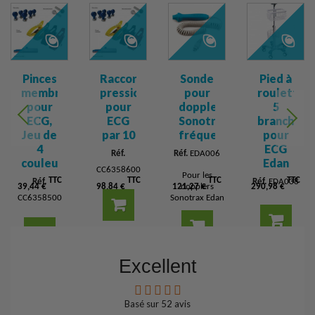
Pinces
Raccord
Sonde
Pied à
membres
pression
pour
roulettes
pour
pour
dopplers
5
ECG,
ECG
Sonotrax,
branches
Jeu de
par 10
fréquences...
pour
4
ECG
Réf.
Réf.
EDA006
couleurs
Edan
CC6358600
Pour les
TTC
TTC
TTC
TTC
Réf.
Réf.
EDA038
39,44 €
98,84 €
121,27 €
dopplers
290,98 €
CC6358500
Sonotrax Edan
Ajouter
au
Ajouter
Ajouter
Ajouter
panier
au
Excellent
au
Détail
au
panier
panier
Détail
panier
Détail
Détail
Basé sur
52
avis