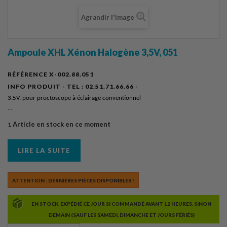
Agrandir l'image
Ampoule XHL Xénon Halogène 3,5V, 051
RÉFÉRENCE
X-002.88.051
INFO PRODUIT - TEL :
02.51.71.66.66 -
3.5V, pour proctoscope à éclairage conventionnel
...
Article en stock en ce moment
1
LIRE LA SUITE
ATTENTION : DERNIÈRES PIÈCES DISPONIBLES !
EN STOCK, EXPÉDIÉ CE JOUR SI COMMANDÉ AVANT 12 HEURES, SINON
DEMAIN (SAUF LES SAMEDI, DIMANCHE ET JOURS FÉRIÉS)