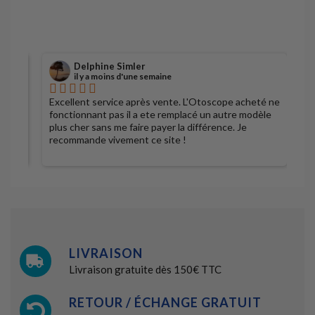
Détail
Détail
Delphine Simler
il y a moins d'une semaine
Excellent service après vente. L'Otoscope acheté ne
S
fonctionnant pas il a ete remplacé un autre modèle
plus cher sans me faire payer la différence. Je
recommande vivement ce site !
LIVRAISON
Livraison gratuite dès 150€ TTC
RETOUR / ÉCHANGE GRATUIT