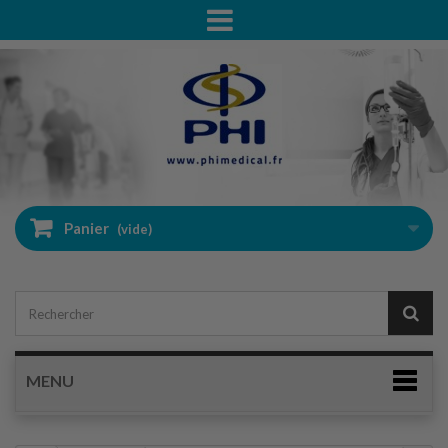
Panier
(vide)
MENU